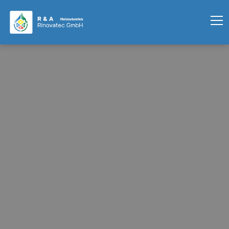
Wasserschaden
Nachrichten
Energie
Jetzt lesen
Heizung
No items found.