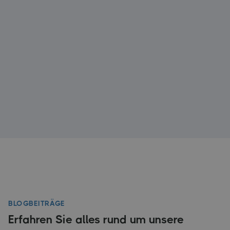
Maßnahmen.
Effiziente Sanierung
– Professionelle Trocknung,
Reparatur und Wiederherstellung der
betroffenen Bereiche.
Mit uns sichern Sie den
reibungslosen Betrieb
Ihrer
Einrichtung und schützen Ihre
Gebäudestruktur
vor
langfristigen Schäden.
BLOGBEITRÄGE
Erfahren Sie alles rund um unsere