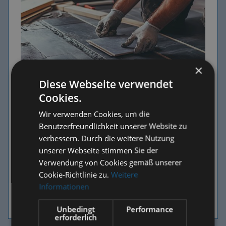
×
Diese Webseite verwendet
Cookies.
Fliesenleger (m/w/d)
Wir verwenden Cookies, um die
Benutzerfreundlichkeit unserer Website zu
Werden Sie Teil unseres Teams als Fliesenleger
verbessern. Durch die weitere Nutzung
(m/w/d)! Bei R&A Rinovatec GmbH erwarten Sie
unserer Webseite stimmen Sie der
spannende Projekte, moderne Technik und ein
Verwendung von Cookies gemäß unserer
tolles Team. Jetzt bewerben und durchstarten!
Cookie-Richtlinie zu.
Weitere
Informationen
Jetzt bewerben
Unbedingt
Performance
erforderlich