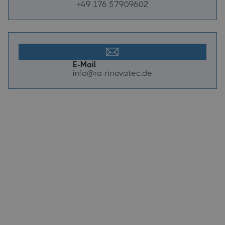
+49 176 57909602
E-Mail
info@ra-rinovatec.de
Ihr zuverlässiger Handwerker und
Notdienst in Frankfurt am Main